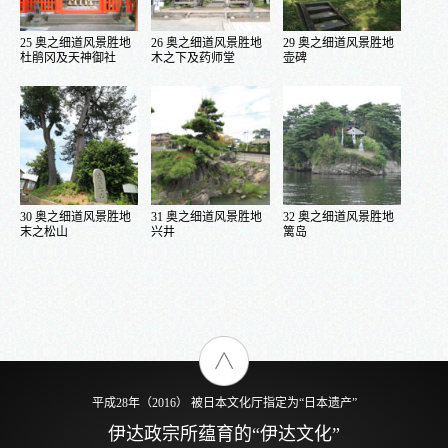
分类
25 奥之细道风景胜地
26 奥之细道风景胜地
29 奥之细道风景胜地
杜鹃冈及天神御社
木之下及药师堂
壶碑
地区
1 仙台市
2 多贺城市
3 松岛町
4 盐灶市
30 奥之细道风景胜地
31 奥之细道风景胜地
32 奥之细道风景胜地
末之松山
兴井
篱岛
关键字
平成28年（2016） 被日本文化厅指定为“日本遗产”
伊达政宗所蕴育的“伊达文化”