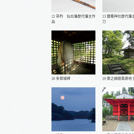
22 茶杓 仙台藩歷代藩主作
23 鹽竈神社歷代藩
品
刀
28 多賀城碑
29 奧之細道風景地