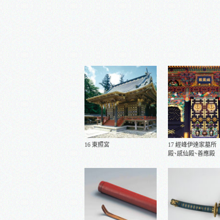
16 東照宮
17 經峰伊達家墓所
殿、感仙殿、善應殿