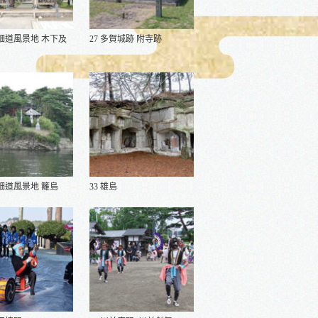
之細道風景地 木下及
27 多賀城跡 附寺跡
之細道風景地 籬島
33 雄島