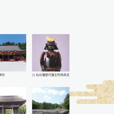
竈神社
21 仙台藩歷代藩主所用具足