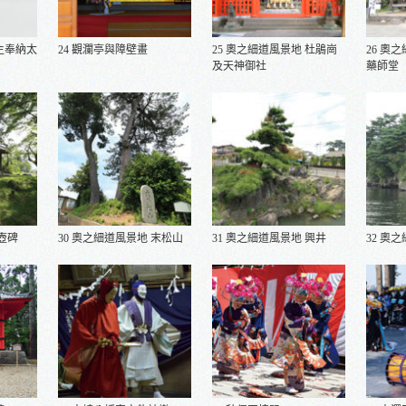
主奉納太
24 觀瀾亭與障壁畫
25 奧之細道風景地 杜鵑崗
26 奧
及天神御社
藥師堂
 壺碑
30 奧之細道風景地 末松山
31 奧之細道風景地 興井
32 奧