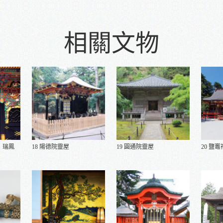
相關文物
 瑞鳳
18 陽德院靈屋
19 圓通院靈屋
20 鹽