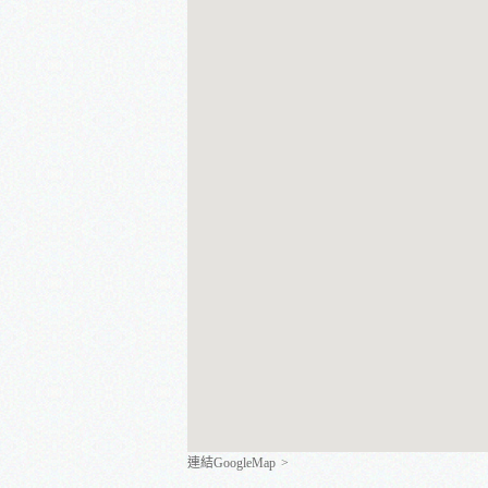
連結GoogleMap