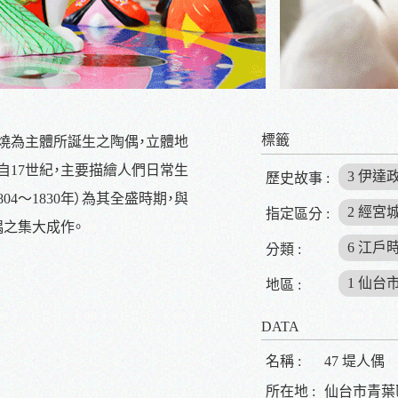
標籤
以堤燒為主體所誕生之陶偶，立體地
自17世紀，主要描繪人們日常生
3 伊
歷史故事 :
04～1830年）為其全盛時期，與
2 經
指定區分 :
之集大成作。
6 江
分類 :
1 仙台
地區 :
DATA
名稱 :
47 堤人偶
所在地 :
仙台市青葉區