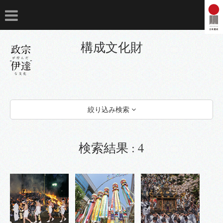
構成文化財
絞り込み検索
ストーリー
1 伊達政宗と仙台藩の文化
検索結果 : 4
2 政宗による文化の確立
3 政宗以後の文化の広まり
指定区分
カテゴリー