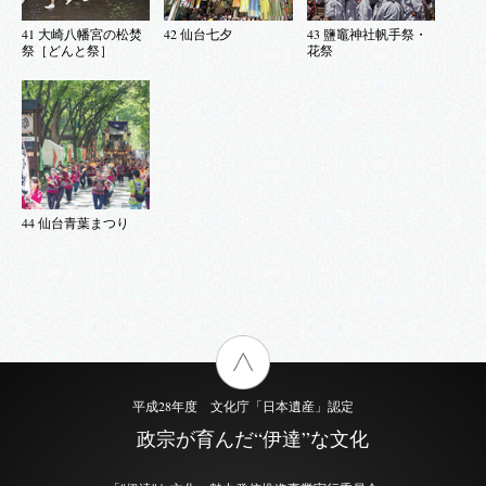
41 大崎八幡宮の松焚
42 仙台七夕
43 鹽竈神社帆手祭・
祭［どんと祭］
花祭
地域
1 仙台市
2 多賀城市
3 松島町
4 塩竈市
44 仙台青葉まつり
キーワード
平成28年度 文化庁「日本遺産」認定
政宗が育んだ“伊達”な文化