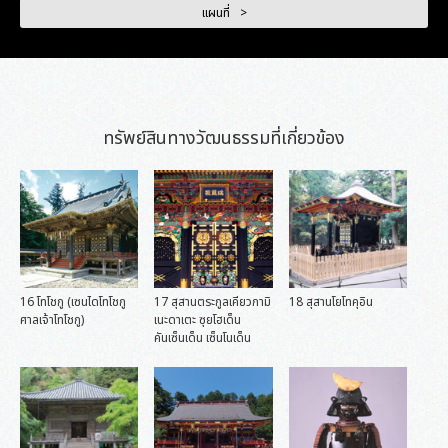
แผนที่
ทรัพย์สินทางวัฒนธรรมที่เกี่ยวข้อง
16 โทโชกู (เซนไดโทโชกู
17 สุสานตระกูลเคียวกามิ
18 สุสานโยโทคุอิน
ศาลเจ้าโทโชกู)
เนะดาเตะ ซุยโฮเด็น
คันเซ็นเด็น เซ็นโนเด็น