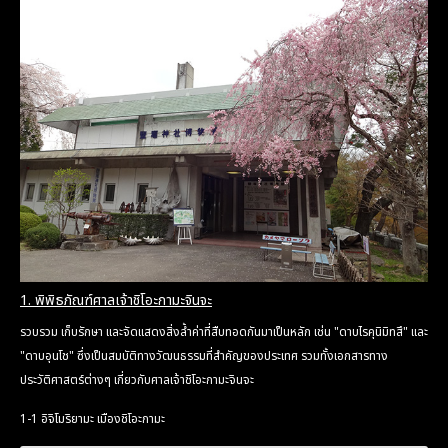
1. พิพิธภัณฑ์ศาลเจ้าชิโอะกามะจินจะ
รวบรวม เก็บรักษา และจัดแสดงสิ่งล้ำค่าที่สืบทอดกันมาเป็นหลัก เช่น "ดาบไรคุนิมิทสึ" และ
"ดาบอุนโช" ซึ่งเป็นสมบัติทางวัฒนธรรมที่สำคัญของประเทศ รวมทั้งเอกสารทาง
ประวัติศาสตร์ต่างๆ เกี่ยวกับศาลเจ้าชิโอะกามะจินจะ
1-1 อิจิโมริยามะ เมืองชิโอะกามะ