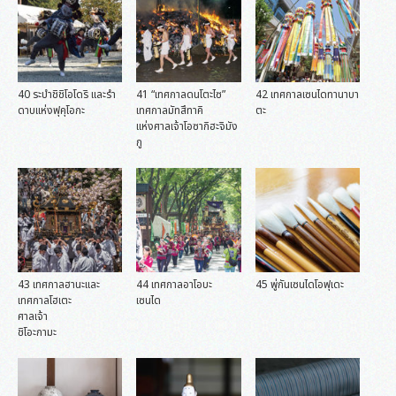
40 ระบำชิชิโอโดริ และรำ
41 “เทศกาลดนโตะไซ”
42 เทศกาลเซนไดทานาบา
ดาบแห่งฟุคุโอกะ
เทศกาลมัทสึทาคิ
ตะ
แห่งศาลเจ้าโอซากิฮะจิมัง
กู
43 เทศกาลฮานะและ
44 เทศกาลอาโอบะ
45 พู่กันเซนไดโอฟุเดะ
เทศกาลโฮเตะ
เซนได
ศาลเจ้า
ชิโอะกามะ