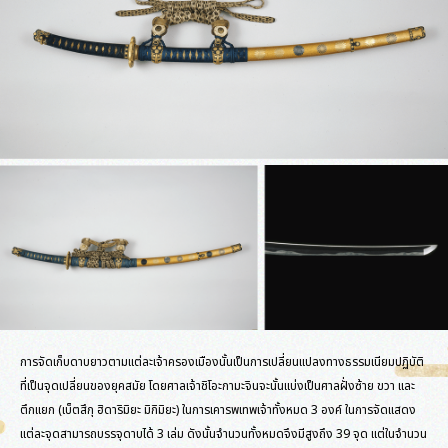
การจัดเก็บดาบยาวตามแต่ละเจ้าครองเมืองนั้นเป็นการเปลี่ยนแปลงทางธรรมเนียมปฏิบัติ
ที่เป็นจุดเปลี่ยนของยุคสมัย โดยศาลเจ้าชิโอะกามะจินจะนั้นแบ่งเป็นศาลฝั่งซ้าย ขวา และ
ตึกแยก (เบ็ตสึกุ ฮิดาริมิยะ มิกิมิยะ) ในการเคารพเทพเจ้าทั้งหมด 3 องค์ ในการจัดแสดง
แต่ละจุดสามารถบรรจุดาบได้ 3 เล่ม ดังนั้นจำนวนทั้งหมดจึงมีสูงถึง 39 จุด แต่ในจำนวน