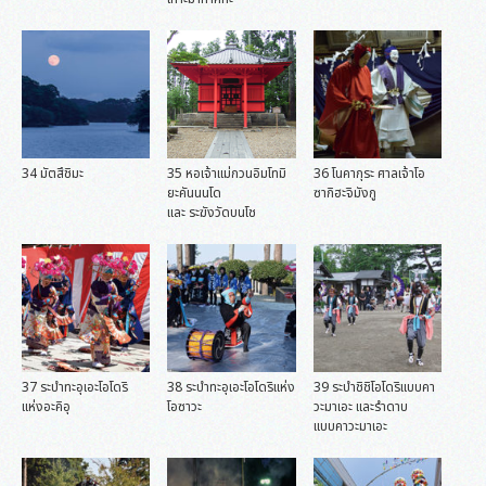
34 มัตสึชิมะ
35 หอเจ้าแม่กวนอิมโทมิ
36 โนคากุระ ศาลเจ้าโอ
ยะคันนนโด
ซากิฮะจิมังกู
และ ระฆังวัดบนโช
37 ระบำทะอุเอะโอโดริ
38 ระบำทะอุเอะโอโดริแห่ง
39 ระบำชิชิโอโดริแบบคา
แห่งอะคิอุ
โอซาวะ
วะมาเอะ และรำดาบ
แบบคาวะมาเอะ