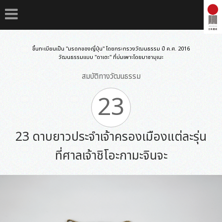
ขึ้นทะเบียนเป็น "มรดกของญี่ปุ่น" โดยกระทรวงวัฒนธรรม ปี ค.ศ. 2016
วัฒนธรรมแบบ "ดาเตะ" ที่บ่มเพาะโดยมาซามุเนะ
สมบัติทางวัฒนธรรม
23
23 ดาบยาวประจำเจ้าครองเมืองแต่ละรุ่น
ที่ศาลเจ้าชิโอะกามะจินจะ