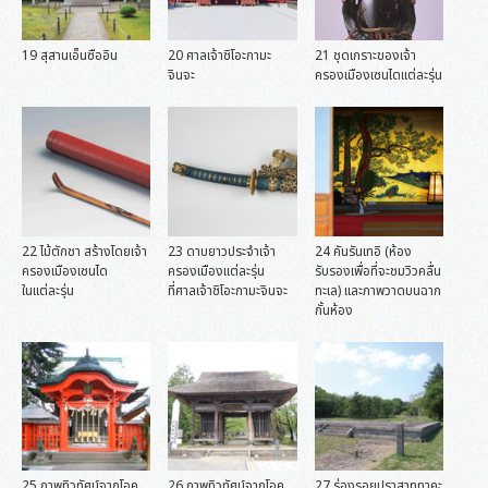
19 สุสานเอ็นซืออิน
20 ศาลเจ้าชิโอะกามะ
21 ชุดเกราะของเจ้า
จินจะ
ครองเมืองเซนไดแต่ละรุ่น
22 ไม้ตักชา สร้างโดยเจ้า
23 ดาบยาวประจำเจ้า
24 คันรันเทอิ (ห้อง
ครองเมืองเซนได
ครองเมืองแต่ละรุ่น
รับรองเพื่อที่จะชมวิวคลื่น
ในแต่ละรุ่น
ที่ศาลเจ้าชิโอะกามะจินจะ
ทะเล) และภาพวาดบนฉาก
กั้นห้อง
25 ภาพทิวทัศน์จากโอคุ
26 ภาพทิวทัศน์จากโอคุ
27 ร่องรอยปราสาททาคะ