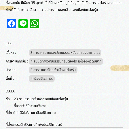
ทั้งหมดนั้น มีเพียง 35 จุดเท่านั้นที่มีคงเหลืออยู่ในปัจจุบัน ถือเป็นการส่งต่อร่องรอยของ
ช่างฝีมือในแต่ละสมัยตามความปรารถนาของเจ้าครองเมืองในแต่ละรุ่น
Facebook
Line
WhatsApp
แท็ก
เนื้อหา :
3 การแผ่ขยายของวัฒนธรรมหลังยุคของมาซามุเนะ
การจำแนกกลุ่ม :
4 สมบัติทางวัฒนธรรมที่จับต้องได้ แห่งจังหวัดมิยากิ
ประเภท :
3 การสานต่อโดยเจ้าเมืองแต่ละรุ่น
พื้นที่ :
4 เมืองชิโอะกามะ
DATA
ชื่อ :
23 ดาบยาวประจำเจ้าครองเมืองแต่ละรุ่น
ที่ศาลเจ้าชิโอะกามะจินจะ
ที่ตั้ง :
1-1 อิจิโมริยามะ เมืองชิโอะกามะ
ที่ตั้ง/กรรมสิทธิ์/สถานที่แห่งประวัติศาสตร์