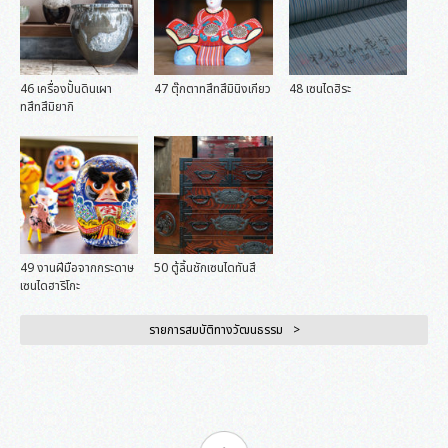
46 เครื่องปั้นดินเผา
47 ตุ๊กตาทสึทสึมินิงเกียว
48 เซนไดฮิระ
ทสึทสึมิยากิ
49 งานฝีมือจากกระดาษ
50 ตู้ลิ้นชักเซนไดทันสึ
เซนไดฮาริโกะ
รายการสมบัติทางวัฒนธรรม