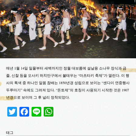
매년 1월 14일 일몰부터 새벽까지인 정월 대보름에 설날용 소나무 장식과 금
줄, 신찰 등을 오사키 하치만구에서 불태우는 “마츠타키 축제”가 열린다. 이 행
사의 특색 중 하나인 알몸 참배는 1850년경 성립으로 보이는 “센다이 연중행사
두루마기” 속에도 그려져 있다. “돈토제”의 호칭이 사용되기 시작한 것은 1907
년경으로 보이며 그 후 널리 정착되었다.
Twitter
Facebook
Line
WhatsApp
태그