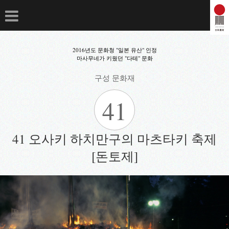
2016년도 문화청 "일본 유산" 인정
마사무네가 키웠던 "다테" 문화
구성 문화재
41
41 오사키 하치만구의 마츠타키 축제
[돈토제]