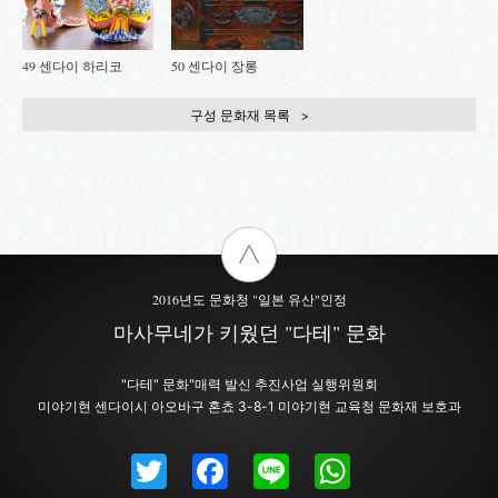
49 센다이 하리코
50 센다이 장롱
구성 문화재 목록
2016년도 문화청 "일본 유산"인정
마사무네가 키웠던 "다테" 문화
"다테" 문화"매력 발신 추진사업 실행위원회
미야기현 센다이시 아오바구 혼쵸 3-8-1 미야기현 교육청 문화재 보호과
Twitter
Facebook
Line
WhatsAp