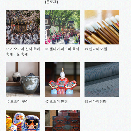
[돈토제]
43 시오가마 신사 호테
44 센다이·아오바 축제
45 센다이 어필
축제・꽃 축제
46 츠츠미 구이
47 츠츠미 인형
48 센다이히라