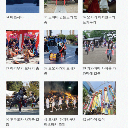
34 마츠시마
35 도야마 간논도와 범
36 오사키 하치만구의
종
노카구라
37 아키우의 모내기 춤
38 오오사와의 모내기
39 가와마에 사자춤·가
춤
와마에 칼춤
40 후쿠오카 사자춤·칼
41 오사키 하치만구의
42 센다이 칠석
춤
마츠타키 축제