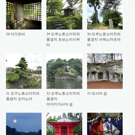
28 다가조비
29 오쿠노호소미치의
30 오쿠노호소미치의
풍경지 츠보노이시부
풍경지 수에노마츠야
미
마
31 오구노호소미치의
32 오쿠노호소미치의
33 오시마 섬
풍경지 오키노이
풍경지
마가키가시마 섬