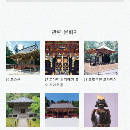
관련 문화재
16 도쇼구
17 교가미네 다테가 묘
18 요토쿠인 오타마야
소 즈이호덴