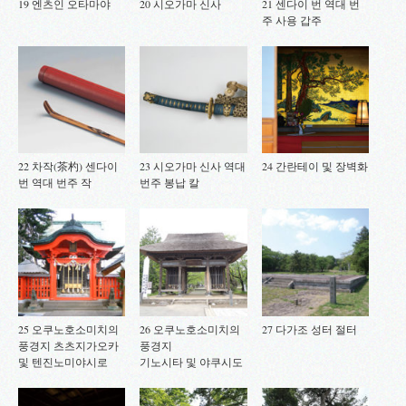
19 엔츠인 오타마야
20 시오가마 신사
21 센다이 번 역대 번
주 사용 갑주
22 차작(茶杓) 센다이
23 시오가마 신사 역대
24 간란테이 및 장벽화
번 역대 번주 작
번주 봉납 칼
25 오쿠노호소미치의
26 오쿠노호소미치의
27 다가조 성터 절터
풍경지 츠츠지가오카
풍경지
및 텐진노미야시로
기노시타 및 야쿠시도