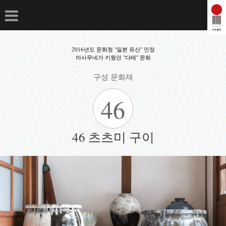
2016년도 문화청 "일본 유산" 인정
마사무네가 키웠던 "다테" 문화
구성 문화재
46
46 츠츠미 구이