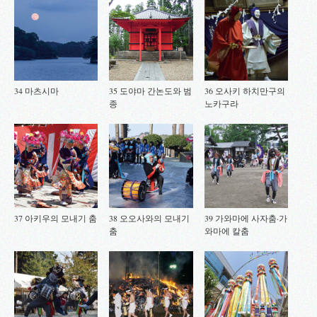
34 마츠시마
35 도야마 간논도와 범
36 오사키 하치만구의
종
노카구라
37 아키우의 모내기 춤
38 오오사와의 모내기
39 가와마에 사자춤·가
춤
와마에 칼춤