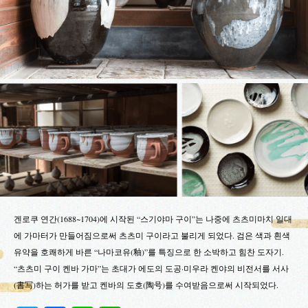
겐로쿠 연간(1688~1704)에 시작된 “스기야마 구이”는 나중에 츠츠미마치 일대
에 가마터가 만들어짐으로써 츠츠미 구이라고 불리게 되었다. 검은 색과 흰색
유약을 호쾌하게 바른 “나마코유(釉)”를 특징으로 한 소박하고 힘찬 도자기.
“츠츠미 구이 켄바 가마”는 초대가 에도의 도공·미우라 켄야의 비전서를 서사
(書写)하는 허가를 받고 켄바의 도호(陶号)를 수여받음으로써 시작되었다.