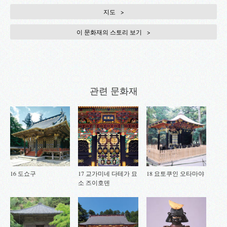
지도
이 문화재의 스토리 보기
관련 문화재
16 도쇼구
17 교가미네 다테가 묘
18 요토쿠인 오타마야
소 즈이호덴