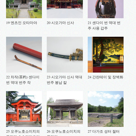
19 엔츠인 오타마야
20 시오가마 신사
21 센다이 번 역대 번
주 사용 갑주
22 차작(茶杓) 센다이
23 시오가마 신사 역대
24 간란테이 및 장벽화
번 역대 번주 작
번주 봉납 칼
25 오쿠노호소미치의
26 오쿠노호소미치의
27 다가조 성터 절터