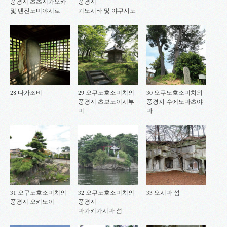
풍경지 츠츠지가오카
풍경지
및 텐진노미야시로
기노시타 및 야쿠시도
28 다가조비
29 오쿠노호소미치의
30 오쿠노호소미치의
풍경지 츠보노이시부
풍경지 수에노마츠야
미
마
31 오구노호소미치의
32 오쿠노호소미치의
33 오시마 섬
풍경지 오키노이
풍경지
마가키가시마 섬