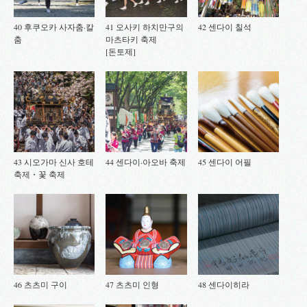
40 후쿠오카 사자춤·칼
41 오사키 하치만구의
42 센다이 칠석
춤
마츠타키 축제
[돈토제]
43 시오가마 신사 호테
44 센다이·아오바 축제
45 센다이 어필
축제・꽃 축제
46 츠츠미 구이
47 츠츠미 인형
48 센다이히라